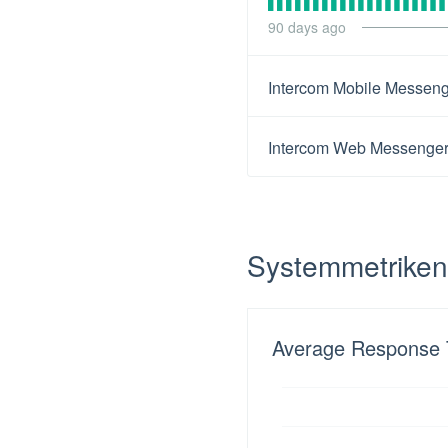
90
days ago
Intercom Mobile Messen
Intercom Web Messenge
Systemmetriken
Average Response