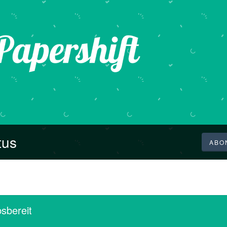
tus
ABO
sbereit