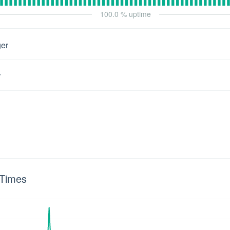
100.0
% uptime
ger
r
 Times